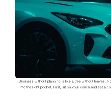
Business without planning is like a tree without leaves. 
into the right pocket. First, sit on your couch and set a ch