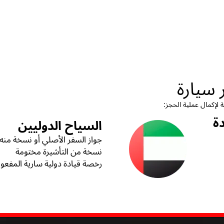
المستن
إذا كنت ترغب في استئ
م
السياح الدوليين
جواز السفر الأصلي أو نسخة منه
نسخة من التأشيرة مختومة
خصة قيادة دولية سارية المفعول1