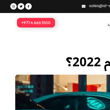
I
T
F
sales@al
n
w
a
s
i
c
t
t
e
a
t
b
g
e
o
r
r
o
5100 666 4 971+
س
a
k
m
-
f
ك