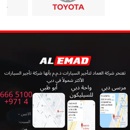
تفتخر شركة العماد لتأجير السيارات ذ.م.م بأنها شركة تأجير السيارات
الأكثر شمولاً في دبي.
مرسى دبي
واحة دبي
أبو ظبي
5100 666
للسيليكون
4 971+
الاثنين -
السبت:
من