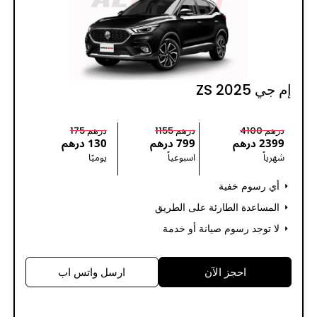
إم جي ZS 2025
درهم 4100
درهم 1155
درهم 175
2399 درهم
799 درهم
130 درهم
شهرياً
اسبوعياً
يوميًا
أي رسوم خفية
المساعدة الطارئة على الطريق
لا توجد رسوم صيانة أو خدمة
احجز الآن
ارسل واتس اب