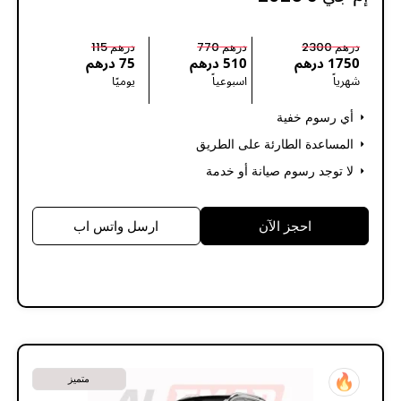
درهم 2300
درهم 770
درهم 115
1750 درهم
510 درهم
75 درهم
شهرياً
اسبوعياً
يوميًا
أي رسوم خفية
المساعدة الطارئة على الطريق
لا توجد رسوم صيانة أو خدمة
احجز الآن
ارسل واتس اب
متميز