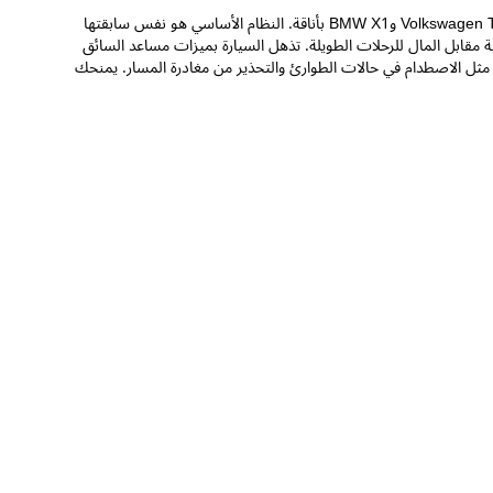
مازدا CX-5 2021 هي سيارة جميلة المظهر تتنافس مع منافسين مثل Seat Ateca وVolkswagen Tiguan وBMW X1 بأناقة. النظام الأساسي هو نفس سابقتها
 المطلوبة مقابل المال للرحلات الطويلة. تذهل السيارة بميزات مساعد السائق
ت مثل الاصطدام في حالات الطوارئ والتحذير من مغادرة المسار. يمنحك