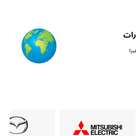
رات
يزا