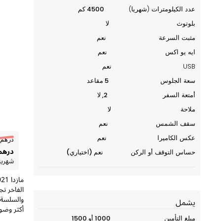
عدد الكيلومترات (شهريا)
4500 كم
بلوتوث
لا
مثبت السرعة
نعم
ايه يو اكس
نعم
USB
نعم
سعة الجلوس
5 مقاعد
أمتعة السفر
2, لا
ملاحة
لا
سقف الشمس
نعم
عكس الكاميرا
نعم
درهم 4500
درهم 99
حساس التوقف أو الركن
نعم (اختياري)
شهريا
الفاخر تج
يشمل
أكثر وضوح
مبلغ التأمين
1000 أو 1500