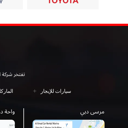
تفتخر شركة ال
سيارات للإيجار
المارك
مرسى دبي
واحة د