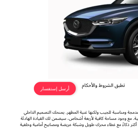
تطبق الشروط والأحكام
أرسل إستفسار
 الحل لبحثك عن سيارة رياضية متعددة الاستخدامات (SUV) رياضية مدمجة ومناسبة للجيب ولكنها غنية المظهر. يمنحك التصميم الداخلي
ربينية. مع وجود مساحة كافية لأربعة أشخاص، سيضمن لك القيادة الهادئة
قاعدة العجلات أطول بمقدار 10 ملم وأقل بمقدار 35 ملم. إنها تبدو أكثر ذكاءً مع غطاء محرك طويل وشبكة عريضة ومصابيح أمامية وخلفية