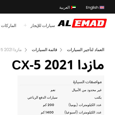
خطي
English
العربية
لى
لمحتوى
سيارات للإيجار
الماركات
العماد لتأجير السيارات
قائمة السيارات
مازدا CX-5 2021
مازدا CX-5 2021
مواصفات السيارة
غير محدود من الأميال
نعم
يكتب
سيارات الدفع الرباعي
عدد الكيلومترات (يوميا)
200 كم
عدد الكيلومترات (أسبوعيا)
1400 كم