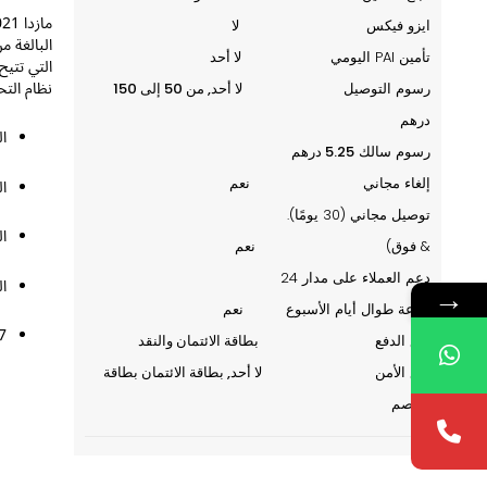
ايزو فيكس
لا
تأمين PAI اليومي
لا أحد
التي تتيح
نظام التح
رسوم التوصيل
لا أحد, من 50 إلى 150
درهم
ال
رسوم سالك
5.25 درهم
ا
إلغاء مجاني
نعم
توصيل مجاني (30 يومًا).
ا
& فوق)
نعم
دعم العملاء على مدار 24
ا
→
ساعة طوال أيام الأسبوع
نعم
24/7 
نوع الدفع
بطاقة الائتمان والنقد
نوع الأمن
لا أحد, بطاقة الائتمان بطاقة
الخصم